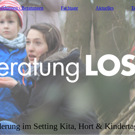
bildungen / Beratungen
Fachtage
Aktuelles
T
derung im Setting Kita, Hort & Kindert