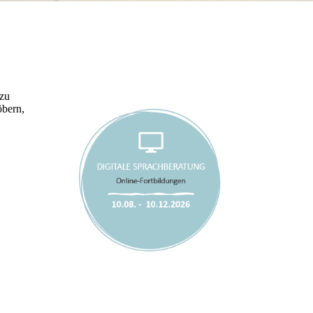
 zu
öbern,