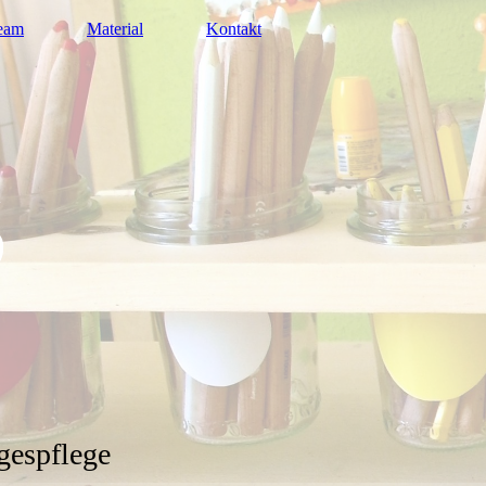
eam
Material
Kontakt
agespflege